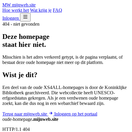
MW
mijnweb
.site
Hoe werkt het
Wat krijg je
FAQ
Inloggen
404 - niet gevonden
Deze homepage
staat hier niet.
Misschien is het adres verkeerd getypt, is de pagina verplaatst, of
bestaat deze oude homepage niet meer op dit platform.
Wist je dit?
Een deel van de oude XS4ALL-homepages is door de Koninklijke
Bibliotheek gearchiveerd. Die webcollectie heeft UNESCO-
erfgoedstatus gekregen. Als je een verdwenen oude homepage
zoekt, kan die dus nog in een webarchief bewaard zijn.
Terug naar mijnweb.site
Inloggen op het portaal
oude-homepage
.mijnweb.site
HTTP/1.1 404