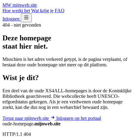
MW
mijnweb
.site
Hoe werkt het
Wat krijg je
FAQ
Inloggen
404 - niet gevonden
Deze homepage
staat hier niet.
Misschien is het adres verkeerd getypt, is de pagina verplaatst, of
bestaat deze oude homepage niet meer op dit platform.
Wist je dit?
Een deel van de oude XS4ALL-homepages is door de Koninklijke
Bibliotheek gearchiveerd. Die webcollectie heeft UNESCO-
erfgoedstatus gekregen. Als je een verdwenen oude homepage
zoekt, kan die dus nog in een webarchief bewaard zijn.
Terug naar mijnweb.site
Inloggen op het portaal
oude-homepage
.mijnweb.site
HTTP/1.1 404